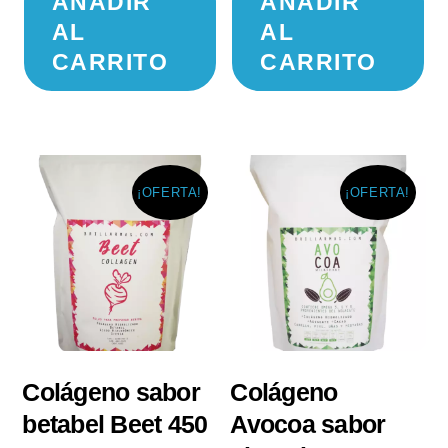
AÑADIR
AÑADIR
original
actual
original
ac
AL
AL
era:
es:
era:
es
CARRITO
CARRITO
$ 750.00.
$ 650.00.
$ 750.00.
$ 
¡OFERTA!
¡OFERTA!
Colágeno sabor
Colágeno
betabel Beet 450
Avocoa sabor