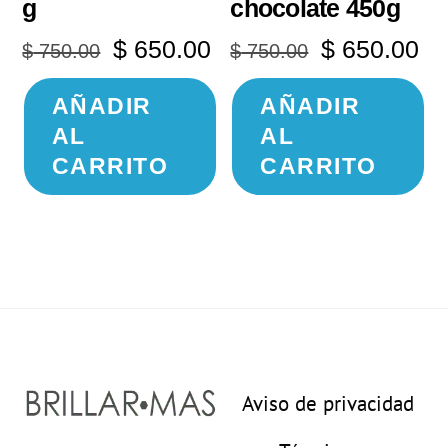
g
chocolate 450g
El
El
El
El
$
650.00
$
650.00
$
750.00
$
750.00
precio
precio
precio
pr
AÑADIR
AÑADIR
original
actual
original
ac
AL
AL
era:
es:
era:
es
CARRITO
CARRITO
$ 750.00.
$ 650.00.
$ 750.00.
$ 
Aviso de privacidad