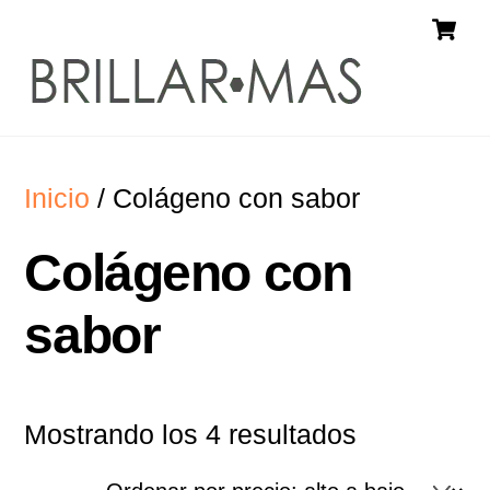
Skip
C
Menu
to
content
Inicio
/ Colágeno con sabor
Colágeno con
sabor
Ordenado
Mostrando los 4 resultados
por