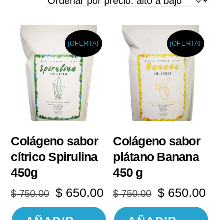
precio:
alto
a
¡OFERTA!
¡OFERTA!
bajo
Colágeno sabor
Colágeno sabor
cítrico Spirulina
plátano Banana
450g
450 g
El
El
El
El
$
650.00
$
650.00
$
750.00
$
750.00
precio
precio
precio
pr