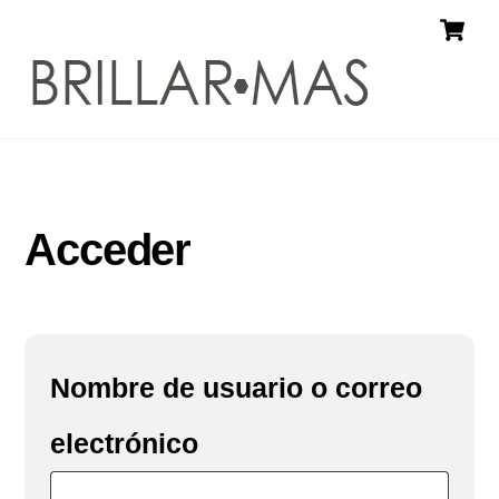
Skip
C
Menu
to
content
Acceder
Nombre de usuario o correo
Obligatorio
electrónico