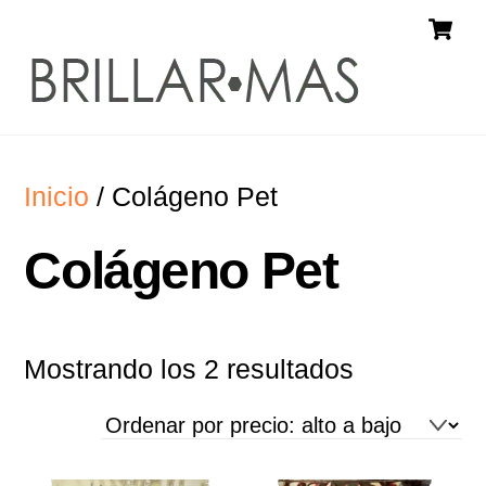
Skip
C
Menu
to
content
Inicio
/ Colágeno Pet
Colágeno Pet
Ordenado
Mostrando los 2 resultados
por
precio:
alto