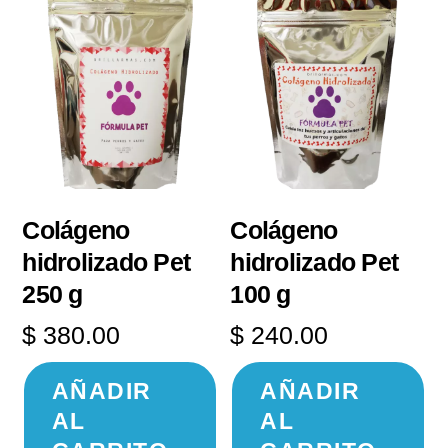
a
bajo
Colágeno
Colágeno
hidrolizado Pet
hidrolizado Pet
250 g
100 g
$
380.00
$
240.00
AÑADIR
AÑADIR
AL
AL