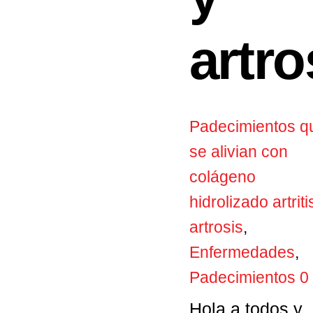
artro
Padecimientos q
se alivian con
colágeno
hidrolizado
artriti
artrosis
,
Enfermedades
,
Padecimientos
0
Hola a todos y