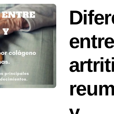
Dife
entr
artrit
reum
y