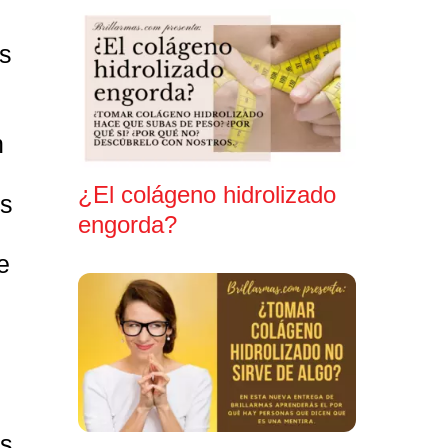
s
n
¿El colágeno hidrolizado
es
engorda?
e
es